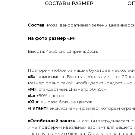
СОСТАВ и РАЗМЕР
О
Состав
: Роза, декоративная зелень. Дизайнерск
«
На фото размер
M
»
Высота: 45-50 см. Ширина: 35см.
__________________________________________________
Повторим любой из наших букетов в нескольки
«S»
: комплимент. Букеты небольшие — от 20 до 
Размер ровно такой, чтобы дарить радость, но 
«М»
: стандартный. Диаметр 30-45см
«L»
:+50% цветов
«XL»
: в 2 раза больше цветов
«Гигант»
эксклюзивный размер, который огран
«Особенный заказ»
- Если Вы затрудняетесь 
и мы подберем идеальный вариант для Вашего с
цветовую гамму и бюджет! Остальное наша зада