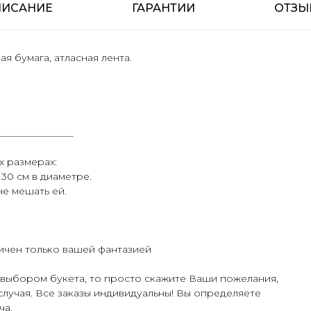
ПИСАНИЕ
ГАРАНТИИ
ОТЗЫ
ая бумага, атласная лента.
________________
х размерах:
30 см в диаметре.
не мешать ей.
ичен только вашей фантазией
с выбором букета, то просто скажите Ваши пожелания,
лучая.
Все заказы индивидуальны! Вы определяете
ча.