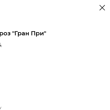
роз "Гран При"
.
у