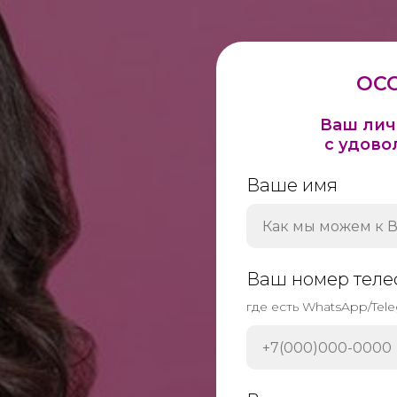
ОС
Ваш лич
с удово
Ваше имя
Ваш номер теле
где есть WhatsApp/Tel