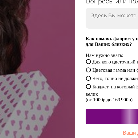
Вопросы или по
Как помочь флористу 
для Ваших близких?
Нам нужно знать:
⭕ Для кого цветочный 
⭕
Цветовая гамма или 
⭕
Чего, точно не должн
⭕
Бюджет, на который В
велик
(от 1000р до 169 900р)
Ваши 