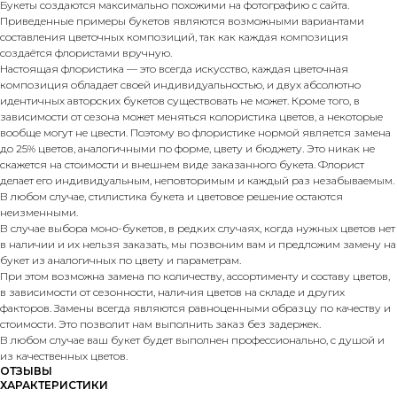
Букеты создаются максимально похожими на фотографию с сайта.
Приведенные примеры букетов являются возможными вариантами
составления цветочных композиций, так как каждая композиция
создаётся флористами вручную.
Настоящая флористика — это всегда искусство, каждая цветочная
композиция обладает своей индивидуальностью, и двух абсолютно
идентичных авторских букетов существовать не может. Кроме того, в
зависимости от сезона может меняться колористика цветов, а некоторые
вообще могут не цвести. Поэтому во флористике нормой является замена
до 25% цветов, аналогичными по форме, цвету и бюджету. Это никак не
скажется на стоимости и внешнем виде заказанного букета. Флорист
делает его индивидуальным, неповторимым и каждый раз незабываемым.
В любом случае, стилистика букета и цветовое решение остаются
неизменными.
В случае выбора моно-букетов, в редких случаях, когда нужных цветов нет
в наличии и их нельзя заказать, мы позвоним вам и предложим замену на
букет из аналогичных по цвету и параметрам.
При этом возможна замена по количеству, ассортименту и составу цветов,
в зависимости от сезонности, наличия цветов на складе и других
факторов. Замены всегда являются равноценными образцу по качеству и
стоимости. Это позволит нам выполнить заказ без задержек.
В любом случае ваш букет будет выполнен профессионально, с душой и
из качественных цветов.
ОТЗЫВЫ
ХАРАКТЕРИСТИКИ