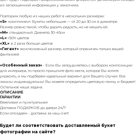
из запрошенной информации у заказчика.
Повторим любую из наших работ в нескольких размерах:
«S»
: комплимент. Букеты небольшие — от 20 до 30 см в диаметре.
Размер ровно такой, чтобы дарить радость, но не мешать ей.
«М»
: стандартный. Диаметр 30-45см
«L»
:+50% цветов
«XL»
: в 2 раза больше цветов
«Гигант»
эксклюзивный размер, который ограничен только вашей
фантазией
«Особенный заказ»
- Если Вы затрудняетесь с выбором композиции
для интерьера, то просто пришлите фото места, которое Вы хотите
украсить, и мы подберем идеальный вариант для Вашего случая. Все
заказы индивидуальны! Вы можете определить цветовую гамму и бюджет!
Остальное наша задача.
ОПИСАНИЕ
ГАРАНТИИ
Вежливая и пунктуальная
Доставка ПОДАРКОВ до двери 24/7
Если опоздаем - доставка за наш счет!
Будет ли соответствовать доставляемый букет
фотографии на сайте?